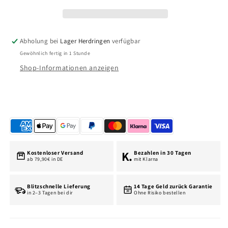
Vin
Vin
EM16
EM16
Abholung bei
Lager Herdringen
verfügbar
Gewöhnlich fertig in 1 Stunde
Shop-Informationen anzeigen
K.
Kostenloser Versand
Bezahlen in 30 Tagen
ab 79,90€ in DE
mit Klarna
Blitzschnelle Lieferung
14 Tage Geld zurück Garantie
30
in 2–3 Tagen bei dir
Ohne Risiko bestellen