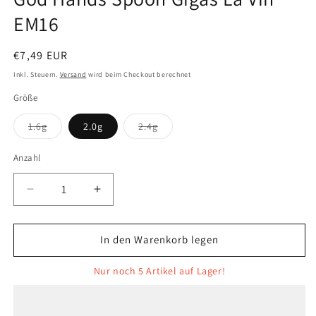
EM16
Normaler
€7,49 EUR
Preis
Inkl. Steuern.
Versand
wird beim Checkout berechnet
Größe
Variante
Variante
1.6g
2.0g
2.4g
ausverkauft
ausverkauft
oder
oder
nicht
nicht
Anzahl
Anzahl
verfügbar
verfügbar
Verringere
Erhöhe
die
die
Menge
Menge
für
für
In den Warenkorb legen
God
God
Hands
Hands
Nur noch 5 Artikel auf Lager!
Spoon
Spoon
Gigas
Gigas
La
La