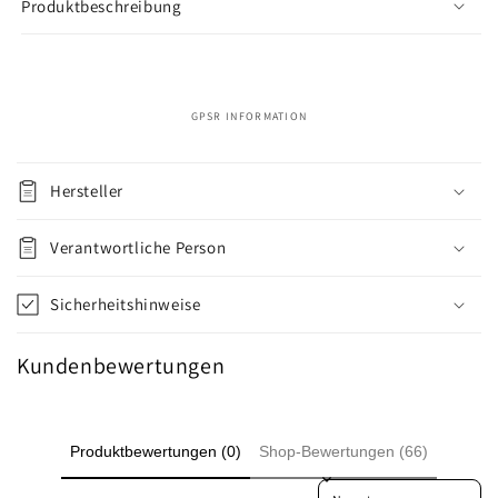
Produktbeschreibung
GPSR INFORMATION
E
i
Hersteller
n
k
Verantwortliche Person
l
a
Sicherheitshinweise
p
p
Kundenbewertungen
b
a
r
Produktbewertungen (0)
Shop-Bewertungen (66)
e
Sort reviews by