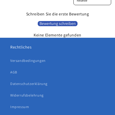
r
I
Schreiben Sie die erste Bewertung
n
h
Bewertung schreiben
a
l
Keine Elemente gefunden
t
Rechtliches
Versandbedingungen
AGB
Datenschutzerklärung
Widerrufsbelehrung
Impressum